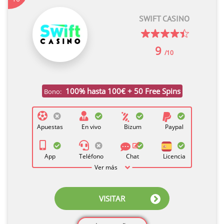
SWIFT CASINO
9
/10
100% hasta 100€ + 50 Free Spins
Bono:
Apuestas
En vivo
Bizum
Paypal
App
Teléfono
Chat
Licencia
Ver más
VISITAR