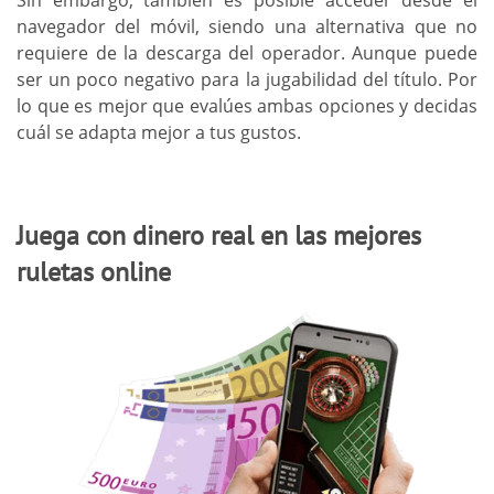
Sin embargo, también es posible acceder desde el
navegador del móvil, siendo una alternativa que no
requiere de la descarga del operador. Aunque puede
ser un poco negativo para la jugabilidad del título. Por
lo que es mejor que evalúes ambas opciones y decidas
cuál se adapta mejor a tus gustos.
Juega con dinero real en las mejores
ruletas online