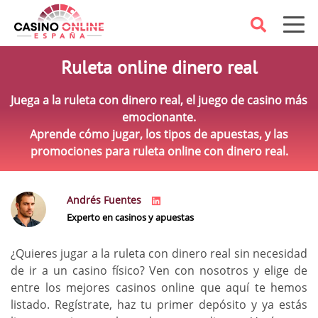
Ruleta online dinero real
Juega a la ruleta con dinero real, el juego de casino más
emocionante.
Aprende cómo jugar, los tipos de apuestas, y las
promociones para ruleta online con dinero real.
Andrés Fuentes
Experto en casinos y apuestas
¿Quieres jugar a la ruleta con dinero real sin necesidad
de ir a un casino físico? Ven con nosotros y elige de
entre los mejores casinos online que aquí te hemos
listado. Regístrate, haz tu primer depósito y ya estás