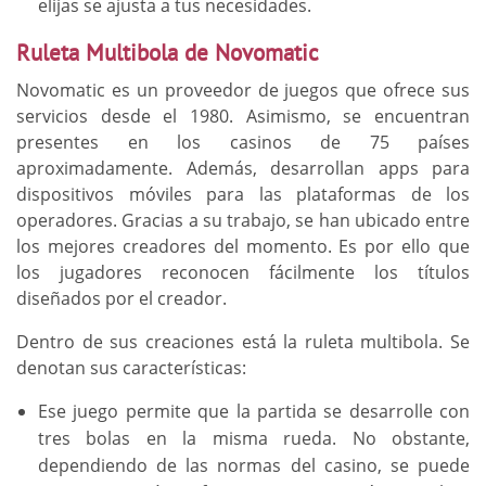
elijas se ajusta a tus necesidades.
Ruleta Multibola de Novomatic
Novomatic es un proveedor de juegos que ofrece sus
servicios desde el 1980. Asimismo, se encuentran
presentes en los casinos de 75 países
aproximadamente. Además, desarrollan apps para
dispositivos móviles para las plataformas de los
operadores. Gracias a su trabajo, se han ubicado entre
los mejores creadores del momento. Es por ello que
los jugadores reconocen fácilmente los títulos
diseñados por el creador.
Dentro de sus creaciones está la ruleta multibola. Se
denotan sus características:
Ese juego permite que la partida se desarrolle con
tres bolas en la misma rueda. No obstante,
dependiendo de las normas del casino, se puede