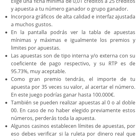
Elige una ficha mínima de 0,01 créditos a 25 créditos
y apuesta a tu número ganador o grupo ganador.
Incorpora gráficos de alta calidad e interfaz ajustada
a muchos gustos.
En la pantalla podrás ver la tabla de apuestas
mínimas y máximas e igualmente los premios y
limites por apuestas.
Las apuestas son de tipo interna y/o externa con su
coeficiente de pago respectivo, y su RTP es de
95.73%, muy aceptable.
Como gran premio tendrás, el importe de tu
apuesta por 35 veces su valor, al acertar el número.
En este juego podrías ganar hasta 100.000€.
También se pueden realizar apuestas al 0 o al doble
00. En caso de no haber elegido previamente estos
números, perderás toda la apuesta.
Algunos casinos establecen límites de apuestas, por
eso debes verificar si la ruleta por dinero real que