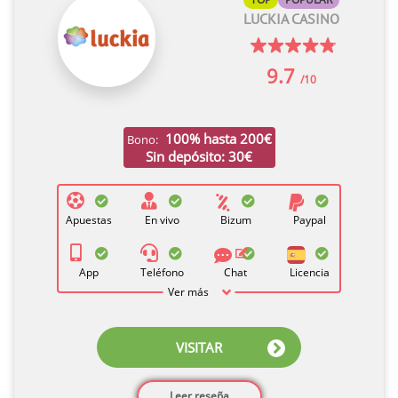
LUCKIA CASINO
9.7
/10
100% hasta 200€
Bono:
Sin depósito: 30€
Apuestas
En vivo
Bizum
Paypal
App
Teléfono
Chat
Licencia
Ver más
VISITAR
Leer reseña