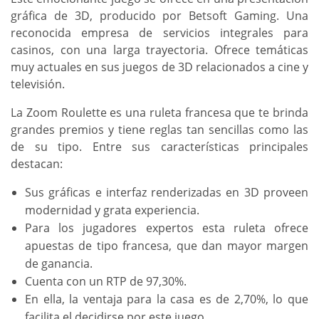
gráfica de 3D, producido por Betsoft Gaming. Una
reconocida empresa de servicios integrales para
casinos, con una larga trayectoria. Ofrece temáticas
muy actuales en sus juegos de 3D relacionados a cine y
televisión.
La Zoom Roulette es una ruleta francesa que te brinda
grandes premios y tiene reglas tan sencillas como las
de su tipo. Entre sus características principales
destacan:
Sus gráficas e interfaz renderizadas en 3D proveen
modernidad y grata experiencia.
Para los jugadores expertos esta ruleta ofrece
apuestas de tipo francesa, que dan mayor margen
de ganancia.
Cuenta con un RTP de 97,30%.
En ella, la ventaja para la casa es de 2,70%, lo que
facilita el decidirse por este juego.