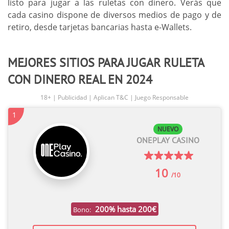
listo para jugar a las ruletas con dinero. Verás que
cada casino dispone de diversos medios de pago y de
retiro, desde tarjetas bancarias hasta e-Wallets.
MEJORES SITIOS PARA JUGAR RULETA
CON DINERO REAL EN 2024
18+ | Publicidad | Aplican T&C | Juego Responsable
1
NUEVO
ONEPLAY CASINO
10
/10
200% hasta 200€
Bono: