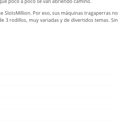
unque poco a poco se van abriendo camino.
e SlotsMillion. Por eso, sus máquinas tragaperras no
e 3 rodillos, muy variadas y de divertidos temas. Sin