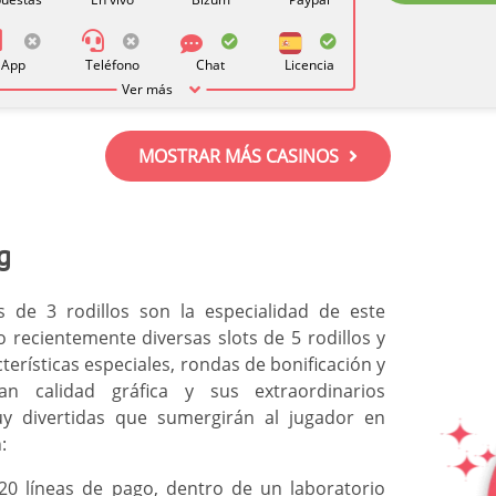
App
Teléfono
Chat
Licencia
Ver más
MOSTRAR MÁS CASINOS
g
de 3 rodillos son la especialidad de este
 recientemente diversas slots de 5 rodillos y
terísticas especiales, rondas de bonificación y
an calidad gráfica y sus extraordinarios
uy divertidas que sumergirán al jugador en
:
 20 líneas de pago, dentro de un laboratorio