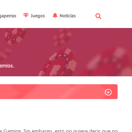
gaperras
Juegos
Noticias
emios.
x Gaming. Sin embargo, esto no quiere decir que no