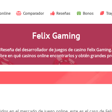
online
Comparador
Reseñas
Bonos
Tra
Felix Gaming
Reseña del desarrollador de juegos de casino Felix Gaming.
bre en qué casinos online encontrarlos y obtén grandes pr
s en el mercado de juego online, este es el caso de Feli