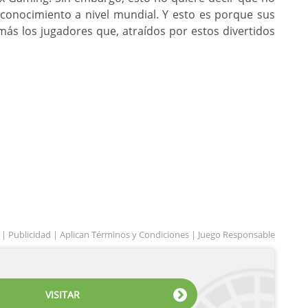
onocimiento a nivel mundial. Y esto es porque sus
más los jugadores que, atraídos por estos divertidos
 | Publicidad | Aplican Términos y Condiciones | Juego Responsable
VISITAR