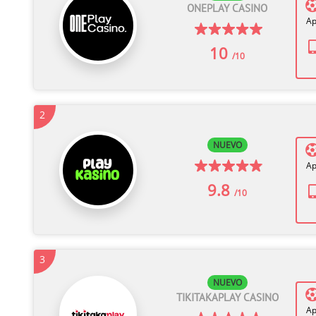
ONEPLAY CASINO
Ap
10
/10
2
NUEVO
Ap
9.8
/10
3
NUEVO
TIKITAKAPLAY CASINO
Ap