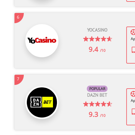
6
YOCASINO
Ap
9.4
/10
7
POPULAR
DAZN BET
Ap
9.3
/10