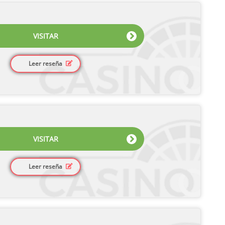
VISITAR
Leer reseña
VISITAR
Leer reseña