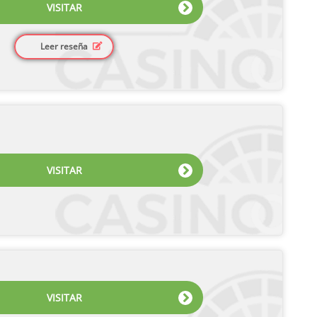
VISITAR
Leer reseña
VISITAR
VISITAR