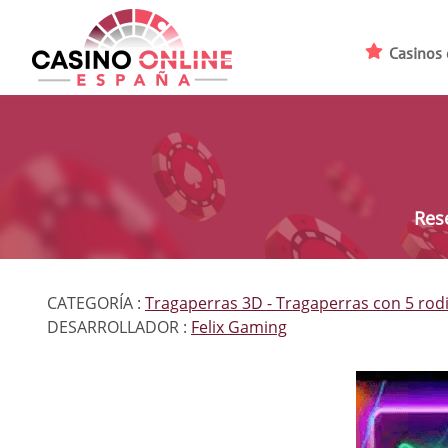
Casinos 
Rese
CATEGORÍA :
Tragaperras 3D
Tragaperras con 5 rodi
DESARROLLADOR :
Felix Gaming