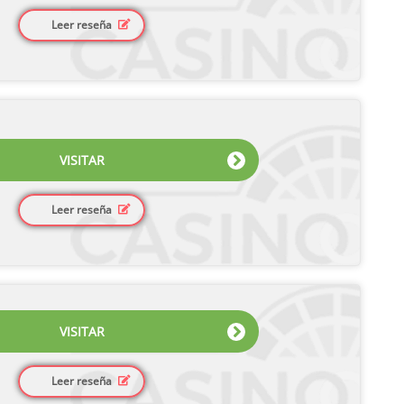
Leer reseña
VISITAR
Leer reseña
VISITAR
Leer reseña