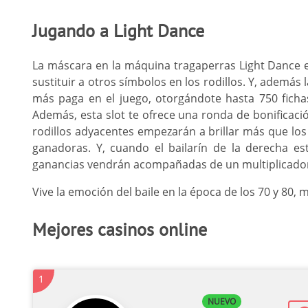
Jugando a Light Dance
La máscara en la máquina tragaperras Light Dance e
sustituir a otros símbolos en los rodillos. Y, ademá
más paga en el juego, otorgándote hasta 750 ficha
Además, esta slot te ofrece una ronda de bonificaci
rodillos adyacentes empezarán a brillar más que los
ganadoras. Y, cuando el bailarín de la derecha es
ganancias vendrán acompañadas de un multiplicador
Vive la emoción del baile en la época de los 70 y 80, 
Mejores casinos online
1
NUEVO