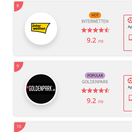
8
HOT
INTERWETTEN
Ap
9.2
/10
9
POPULAR
GOLDENPARK
Ap
9.2
/10
10