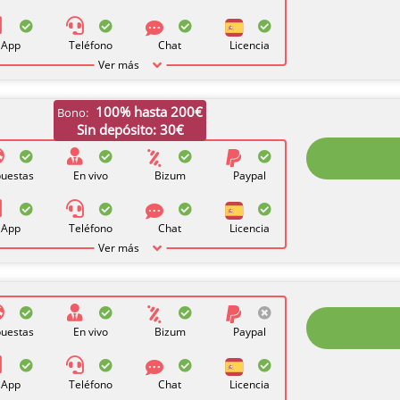
App
Teléfono
Chat
Licencia
Ver más
100% hasta 200€
Bono:
Sin depósito: 30€
uestas
En vivo
Bizum
Paypal
App
Teléfono
Chat
Licencia
Ver más
uestas
En vivo
Bizum
Paypal
App
Teléfono
Chat
Licencia