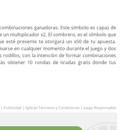
 combinaciones ganadoras. Este símbolo es capaz de
e un multiplicador x2. El sombrero, es el símbolo que
e esté presente te otorgará un x50 de tu apuesta.
tivarse en cualquier momento durante el juego y dos
 rodillos, con la intención de formar combinaciones
rás obtener 10 rondas de tiradas gratis donde tus
 | Publicidad | Aplican Términos y Condiciones | Juego Responsable