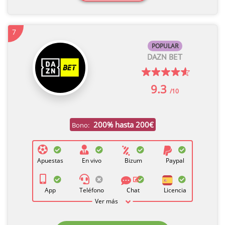
7
POPULAR
DAZN BET
9.3
/10
200% hasta 200€
Bono:
Apuestas
En vivo
Bizum
Paypal
App
Teléfono
Chat
Licencia
Ver más