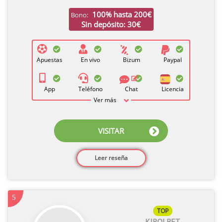
100% hasta 200€
Bono:
Sin depósito: 30€
Apuestas
En vivo
Bizum
Paypal
App
Teléfono
Chat
Licencia
Ver más
VISITAR
Leer reseña
5
TOP
KIROLBET