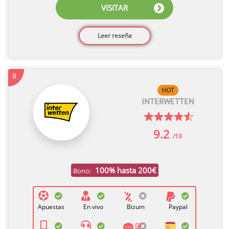
VISITAR
Leer reseña
8
HOT
INTERWETTEN
9.2
/10
100% hasta 200€
Bono:
Apuestas
En vivo
Bizum
Paypal