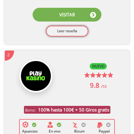
VISITAR
Leer reseña
2
NUEVO
9.8
/10
100% hasta 100€ + 50 Giros gratis
Bono:
Apuestas
En vivo
Bizum
Paypal