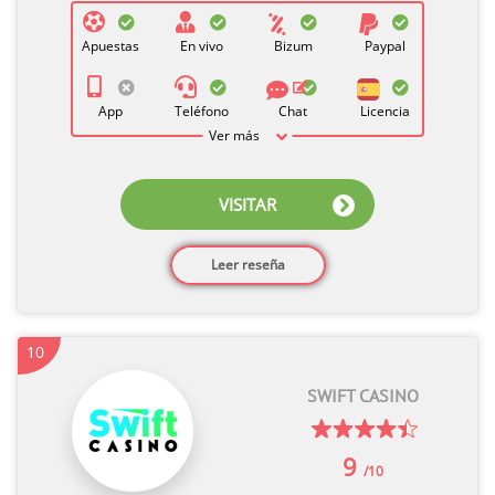
Apuestas
En vivo
Bizum
Paypal
App
Teléfono
Chat
Licencia
Ver más
VISITAR
Leer reseña
10
SWIFT CASINO
9
/10