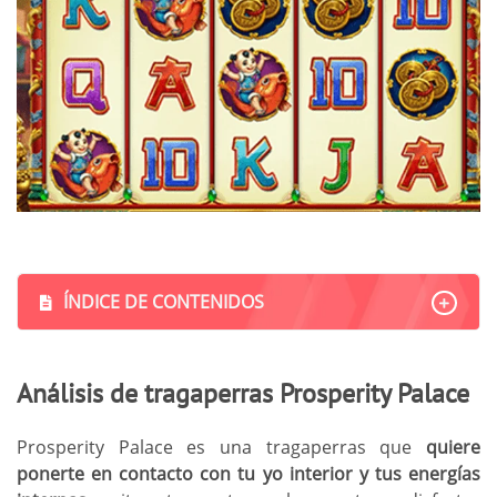
ÍNDICE DE CONTENIDOS
Análisis de tragaperras Prosperity Palace
Prosperity Palace es una tragaperras que
quiere
ponerte en contacto con tu yo interior y tus energías