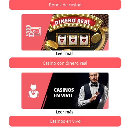
Bonos de casino
Leer más:
Casino con dinero real
Leer más:
Casinos en vivo