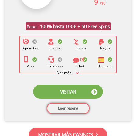
9
/10
100% hasta 100€ + 50 Free Spins
Bono:
Apuestas
En vivo
Bizum
Paypal
App
Teléfono
Chat
Licencia
Ver más
VISITAR
Leer reseña
MOSTRAR MÁS CASINOS