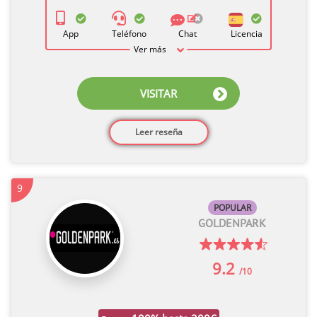
App
Teléfono
Chat
Licencia
Ver más
VISITAR
Leer reseña
9
POPULAR
GOLDENPARK
9.2
/10