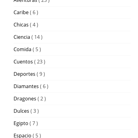
Caribe
( 6 )
Chicas
( 4 )
Ciencia
( 14 )
Comida
( 5 )
Cuentos
( 23 )
Deportes
( 9 )
Diamantes
( 6 )
Dragones
( 2 )
Dulces
( 3 )
Egipto
( 7 )
Espacio
( 5 )