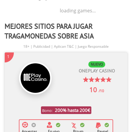
loading games...
MEJORES SITIOS PARA JUGAR
TRAGAMONEDAS SOBRE ASIA
18+ | Publicidad | Aplican T&C | Juego Responsable
1
NUEVO
ONEPLAY CASINO
10
/10
200% hasta 200€
Bono:
Apuestas
En vivo
Bizum
Paypal