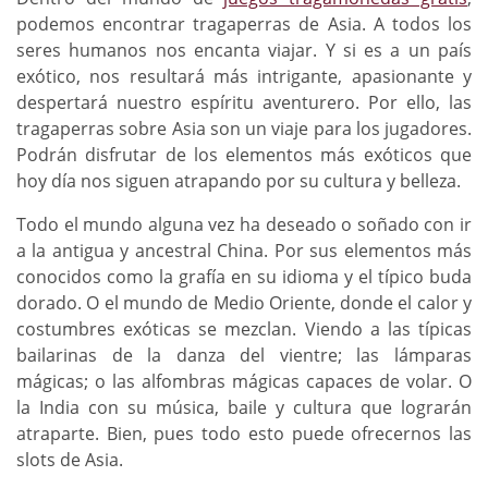
podemos encontrar tragaperras de Asia. A todos los
seres humanos nos encanta viajar. Y si es a un país
exótico, nos resultará más intrigante, apasionante y
despertará nuestro espíritu aventurero. Por ello, las
tragaperras sobre Asia son un viaje para los jugadores.
Podrán disfrutar de los elementos más exóticos que
hoy día nos siguen atrapando por su cultura y belleza.
Todo el mundo alguna vez ha deseado o soñado con ir
a la antigua y ancestral China. Por sus elementos más
conocidos como la grafía en su idioma y el típico buda
dorado. O el mundo de Medio Oriente, donde el calor y
costumbres exóticas se mezclan. Viendo a las típicas
bailarinas de la danza del vientre; las lámparas
mágicas; o las alfombras mágicas capaces de volar. O
la India con su música, baile y cultura que lograrán
atraparte. Bien, pues todo esto puede ofrecernos las
slots de Asia.