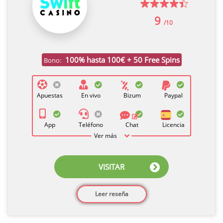
9
/10
100% hasta 100€ + 50 Free Spins
Bono:
Apuestas
En vivo
Bizum
Paypal
App
Teléfono
Chat
Licencia
Ver más
VISITAR
Leer reseña