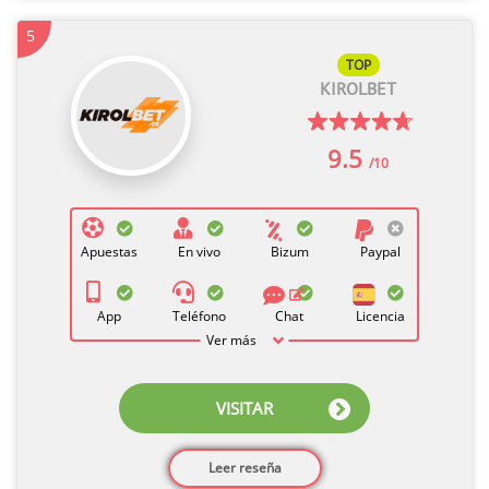
5
TOP
KIROLBET
9.5
/10
Apuestas
En vivo
Bizum
Paypal
App
Teléfono
Chat
Licencia
Ver más
VISITAR
Leer reseña