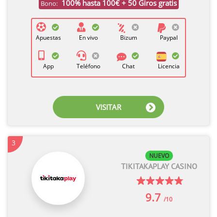
100% hasta 100€ + 50 Giros gratis
Bono:
Apuestas
En vivo
Bizum
Paypal
App
Teléfono
Chat
Licencia
VISITAR
3
NUEVO
TIKITAKAPLAY CASINO
9.7
/10