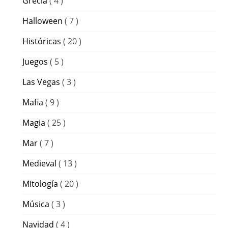
Grecia
( 4 )
Halloween
( 7 )
Históricas
( 20 )
Juegos
( 5 )
Las Vegas
( 3 )
Mafia
( 9 )
Magia
( 25 )
Mar
( 7 )
Medieval
( 13 )
Mitología
( 20 )
Música
( 3 )
Navidad
( 4 )