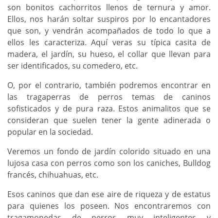
son bonitos cachorritos llenos de ternura y amor.
Ellos, nos harán soltar suspiros por lo encantadores
que son, y vendrán acompañados de todo lo que a
ellos les caracteriza. Aquí veras su típica casita de
madera, el jardín, su hueso, el collar que llevan para
ser identificados, su comedero, etc.
O, por el contrario, también podremos encontrar en
las tragaperras de perros temas de caninos
sofisticados y de pura raza. Estos animalitos que se
consideran que suelen tener la gente adinerada o
popular en la sociedad.
Veremos un fondo de jardín colorido situado en una
lujosa casa con perros como son los caniches, Bulldog
francés, chihuahuas, etc.
Esos caninos que dan ese aire de riqueza y de estatus
para quienes los poseen. Nos encontraremos con
tragamonedas de perros muy inteligentes y