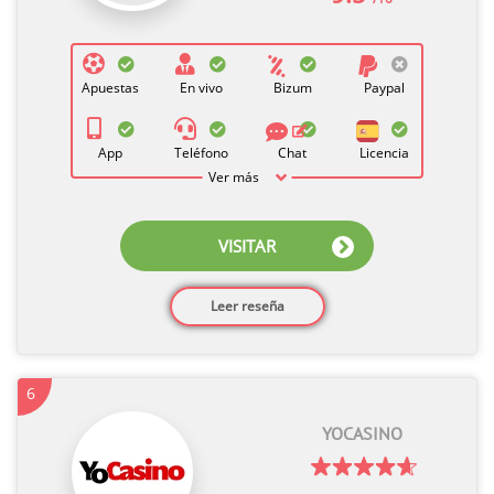
Apuestas
En vivo
Bizum
Paypal
App
Teléfono
Chat
Licencia
Ver más
VISITAR
Leer reseña
6
YOCASINO