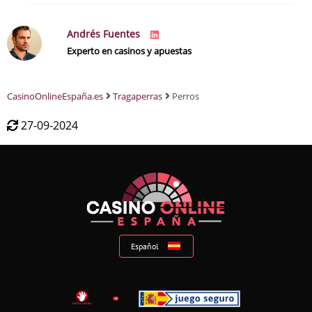
Andrés Fuentes
Experto en casinos y apuestas
CasinoOnlineEspaña.es
Tragaperras
Perros
27-09-2024
Español
Suomi