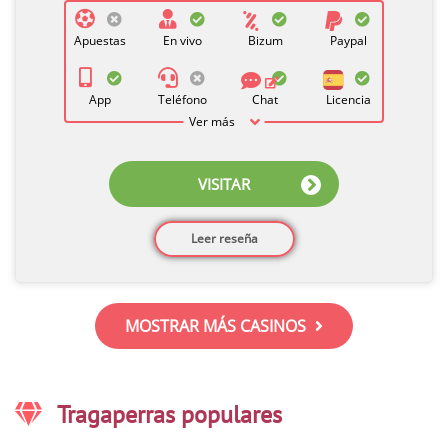
Apuestas
En vivo
Bizum
Paypal
App
Teléfono
Chat
Licencia
Ver más
VISITAR
Leer reseña
MOSTRAR MÁS CASINOS
Tragaperras populares