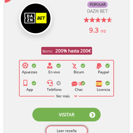
POPULAR
DAZN BET
9.3
/10
200% hasta 200€
Bono:
Apuestas
En vivo
Bizum
Paypal
App
Teléfono
Chat
Licencia
Ver más
VISITAR
Leer reseña