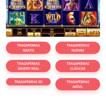
TRAGAPERRAS
TRAGAPERRAS
GRATIS
NUEVAS
TRAGAPERRAS
TRAGAPERRAS
DINERO REAL
CLÁSICAS
TRAGAPERRAS 3D
TRAGAPERRAS
MÓVIL