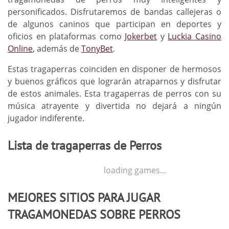
personificados. Disfrutaremos de bandas callejeras o
de algunos caninos que participan en deportes y
oficios en plataformas como
Jokerbet
y
Luckia Casino
Online
, además de
TonyBet
.
Estas tragaperras coinciden en disponer de hermosos
y buenos gráficos que lograrán atraparnos y disfrutar
de estos animales. Esta tragaperras de perros con su
música atrayente y divertida no dejará a ningún
jugador indiferente.
Lista de tragaperras de Perros
loading games...
MEJORES SITIOS PARA JUGAR
TRAGAMONEDAS SOBRE PERROS