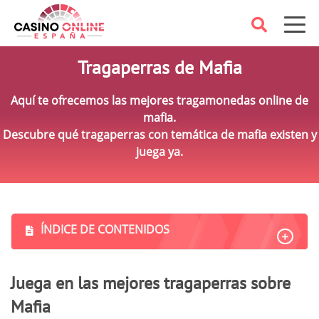
Tragaperras de Mafia
Aquí te ofrecemos las mejores tragamonedas online de
mafia.
Descubre qué tragaperras con temática de mafia existen y
juega ya.
ÍNDICE DE CONTENIDOS
Juega en las mejores tragaperras sobre
Mafia