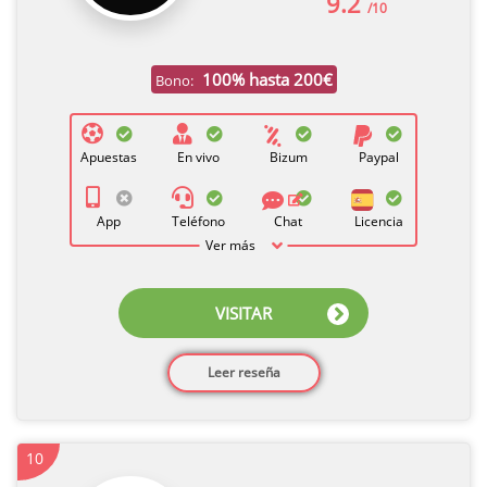
9.2
/10
100% hasta 200€
Bono:
Apuestas
En vivo
Bizum
Paypal
App
Teléfono
Chat
Licencia
Ver más
VISITAR
Leer reseña
10