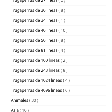
Tragaperras de 27 lineas
( 2 )
Tragaperras de 30 lineas
( 8 )
Tragaperras de 34 lineas
( 1 )
Tragaperras de 40 lineas
( 10 )
Tragaperras de 50 lineas
( 8 )
Tragaperras de 81 lineas
( 4 )
Tragaperras de 100 lineas
( 2 )
Tragaperras de 243 lineas
( 8 )
Tragaperras de 1024 lineas
( 4 )
Tragaperras de 4096 lineas
( 6 )
Animales
( 30 )
Asia
( 10 )