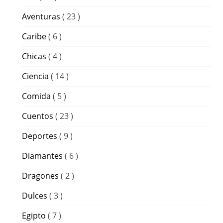
Aventuras
( 23 )
Caribe
( 6 )
Chicas
( 4 )
Ciencia
( 14 )
Comida
( 5 )
Cuentos
( 23 )
Deportes
( 9 )
Diamantes
( 6 )
Dragones
( 2 )
Dulces
( 3 )
Egipto
( 7 )