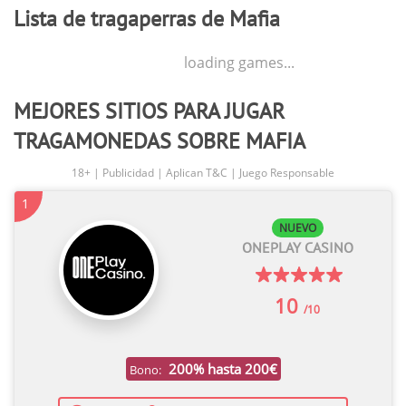
Lista de tragaperras de Mafia
loading games...
MEJORES SITIOS PARA JUGAR
TRAGAMONEDAS SOBRE MAFIA
18+ | Publicidad | Aplican T&C | Juego Responsable
1
NUEVO
ONEPLAY CASINO
10
/10
200% hasta 200€
Bono: