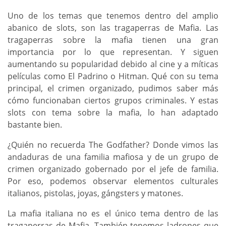
Uno de los temas que tenemos dentro del amplio
abanico de slots, son las tragaperras de Mafia. Las
tragaperras sobre la mafia tienen una gran
importancia por lo que representan. Y siguen
aumentando su popularidad debido al cine y a míticas
películas como El Padrino o Hitman. Qué con su tema
principal, el crimen organizado, pudimos saber más
cómo funcionaban ciertos grupos criminales. Y estas
slots con tema sobre la mafia, lo han adaptado
bastante bien.
¿Quién no recuerda The Godfather? Donde vimos las
andaduras de una familia mafiosa y de un grupo de
crimen organizado gobernado por el jefe de familia.
Por eso, podemos observar elementos culturales
italianos, pistolas, joyas, gángsters y matones.
La mafia italiana no es el único tema dentro de las
tragaperras de Mafia. También tenemos ladrones que