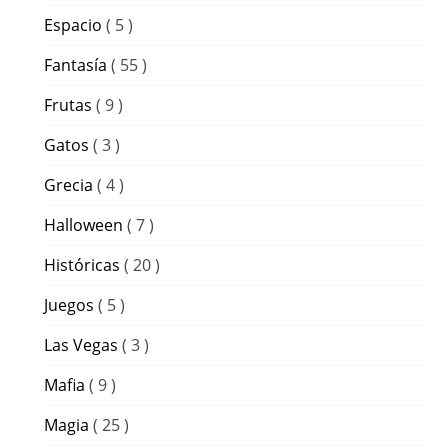
Espacio
( 5 )
Fantasía
( 55 )
Frutas
( 9 )
Gatos
( 3 )
Grecia
( 4 )
Halloween
( 7 )
Históricas
( 20 )
Juegos
( 5 )
Las Vegas
( 3 )
Mafia
( 9 )
Magia
( 25 )