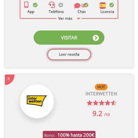
App
Teléfono
Chat
Licencia
Ver más
VISITAR
Leer reseña
8
HOT
INTERWETTEN
9.2
/10
100% hasta 200€
Bono: