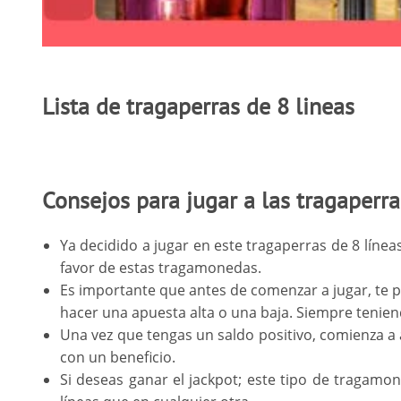
Lista de tragaperras de 8 lineas
Consejos para jugar a las tragaperra
Ya decidido a jugar en este tragaperras de 8 líne
favor de estas tragamonedas.
Es importante que antes de comenzar a jugar, te p
hacer una apuesta alta o una baja. Siempre tenie
Una vez que tengas un saldo positivo, comienza a 
con un beneficio.
Si deseas ganar el jackpot; este tipo de tragam