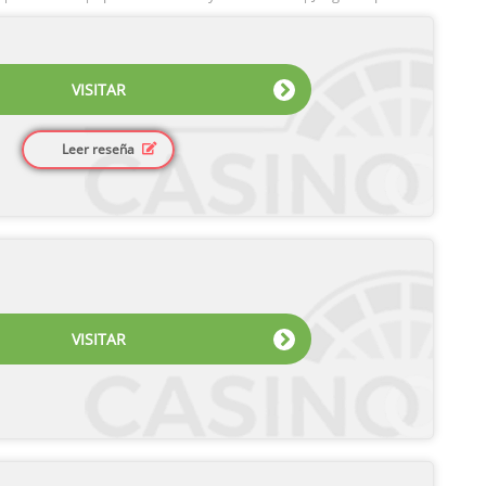
VISITAR
Leer reseña
VISITAR