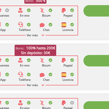
500 €
Bono:
uestas
En vivo
Bizum
Paypal
App
Teléfono
Chat
Licencia
Ver más
100% hasta 200€
Bono:
Sin depósito: 30€
uestas
En vivo
Bizum
Paypal
App
Teléfono
Chat
Licencia
Ver más
uestas
En vivo
Bizum
Paypal