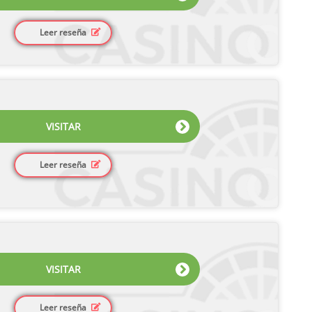
Leer reseña
VISITAR
Leer reseña
VISITAR
Leer reseña