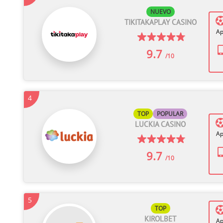
NUEVO
TIKITAKAPLAY CASINO
Ap
9.7
/10
4
TOP
POPULAR
LUCKIA CASINO
Ap
9.7
/10
5
TOP
KIROLBET
Ap