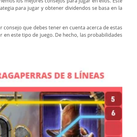
emos los mejores consejos para jugar en ellos. Este
rategia para jugar y obtener dividendos se basa en la
mer consejo que debes tener en cuenta acerca de estas
 en este tipo de juego. De hecho, las probabilidades