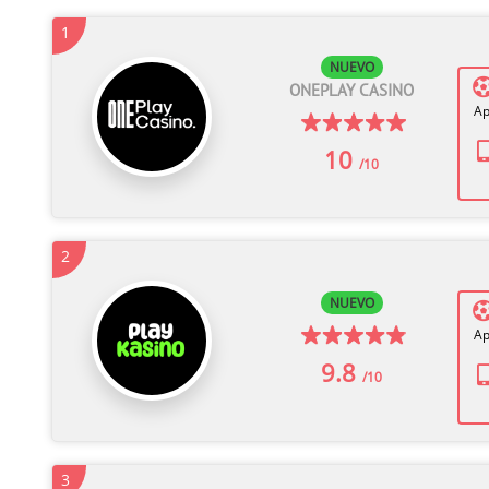
1
NUEVO
ONEPLAY CASINO
Ap
10
/10
2
NUEVO
Ap
9.8
/10
3