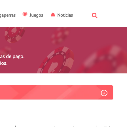
gaperras
Juegos
Noticias
as de pago.
ios.