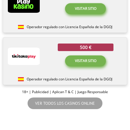
VISITAR SITIO
Operador regulado con Licencia Española de la DGOJ
500 €
VISITAR SITIO
Operador regulado con Licencia Española de la DGOJ
18+ | Publicidad | Aplican T & C | Juego Responsable
VER TODOS LOS CASINOS ONLINE