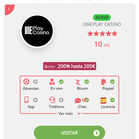
1
NUEVO
ONEPLAY CASINO
10
/10
200% hasta 200€
Bono:
Apuestas
En vivo
Bizum
Paypal
App
Teléfono
Chat
Licencia
Ver más
VISITAR