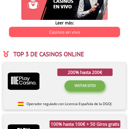
Leer más:
Casinos en vivo
TOP 3 DE CASINOS ONLINE
200% hasta 200€
VISITAR SITIO
Operador regulado con Licencia Española de la DGOJ
100% hasta 100€ + 50 Giros gratis