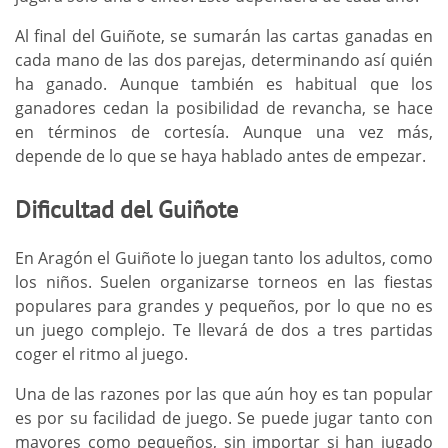
Al final del Guiñote, se sumarán las cartas ganadas en
cada mano de las dos parejas, determinando así quién
ha ganado. Aunque también es habitual que los
ganadores cedan la posibilidad de revancha, se hace
en términos de cortesía. Aunque una vez más,
depende de lo que se haya hablado antes de empezar.
Dificultad del Guiñote
En Aragón el Guiñote lo juegan tanto los adultos, como
los niños. Suelen organizarse torneos en las fiestas
populares para grandes y pequeños, por lo que no es
un juego complejo. Te llevará de dos a tres partidas
coger el ritmo al juego.
Una de las razones por las que aún hoy es tan popular
es por su facilidad de juego. Se puede jugar tanto con
mayores como pequeños, sin importar si han jugado