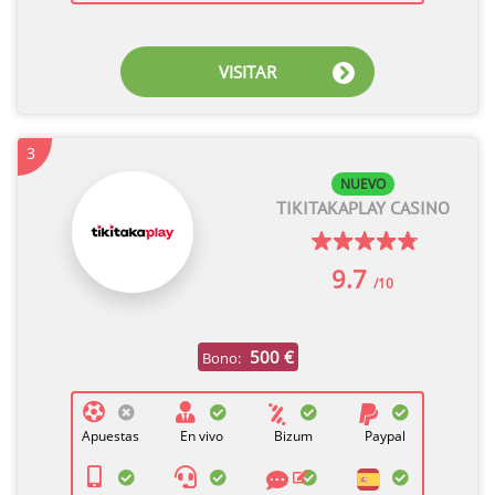
VISITAR
3
NUEVO
TIKITAKAPLAY CASINO
9.7
/10
500 €
Bono:
Apuestas
En vivo
Bizum
Paypal