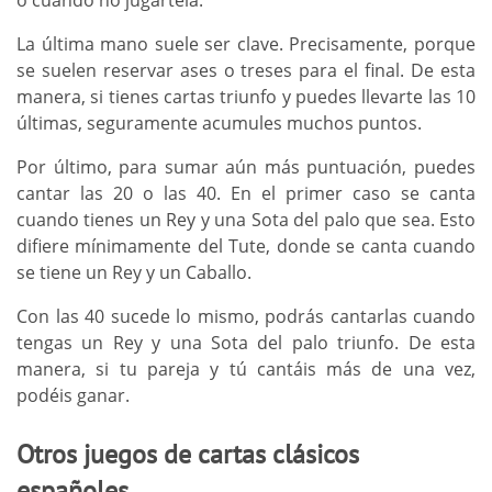
o cuándo no jugártela.
La última mano suele ser clave. Precisamente, porque
se suelen reservar ases o treses para el final. De esta
manera, si tienes cartas triunfo y puedes llevarte las 10
últimas, seguramente acumules muchos puntos.
Por último, para sumar aún más puntuación, puedes
cantar las 20 o las 40. En el primer caso se canta
cuando tienes un Rey y una Sota del palo que sea. Esto
difiere mínimamente del Tute, donde se canta cuando
se tiene un Rey y un Caballo.
Con las 40 sucede lo mismo, podrás cantarlas cuando
tengas un Rey y una Sota del palo triunfo. De esta
manera, si tu pareja y tú cantáis más de una vez,
podéis ganar.
Otros juegos de cartas clásicos
españoles